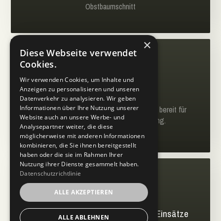
Obstbaumschnitt
×
Diese Webseite verwendet
Cookies.
Wir verwenden Cookies, um Inhalte und
Anzeigen zu personalisieren und unseren
Stubbenfräsen
Datenverkehr zu analysieren. Wir geben
Informationen über Ihre Nutzung unserer
Wurzelstockentfernung – sauber gefräst, bereit für
Website auch an unsere Werbe- und
Neupflanzung oder Rasenbegrünung.
Analysepartner weiter, die diese
Begrünung
möglicherweise mit anderen Informationen
kombinieren, die Sie ihnen bereitgestellt
haben oder die sie im Rahmen Ihrer
Nutzung ihrer Dienste gesammelt haben.
Datenschutzrichtlinie
ALLE AKZEPTIEREN
Sturmschaden- & Gefahrenbaum-Einsätze
ALLE ABLEHNEN