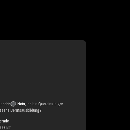
tendrin
Nein, ich bin Quereinsteiger
ossene Berufsausbildung?
erade
asse B?