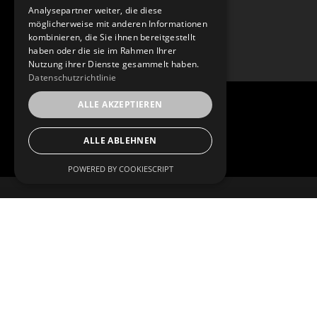
Analysepartner weiter, die diese
möglicherweise mit anderen Informationen
kombinieren, die Sie ihnen bereitgestellt
haben oder die sie im Rahmen Ihrer
Nutzung ihrer Dienste gesammelt haben.
Datenschutzrichtlinie
ALLE AKZEPTIEREN
ALLE ABLEHNEN
POWERED BY COOKIESCRIPT
EVERGLADE GMBH
Nikolaus-August-Otto-Straße 8
65307 Bad Schwalbach
info@everglade-gmbh.de
+49 151 23410849