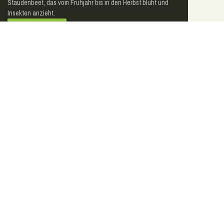
Staudenbeet, das vom Frühjahr bis in den Herbst blüht und
Insekten anzieht.
Mehr erfahren
Weiter
Folge uns auf Social Media