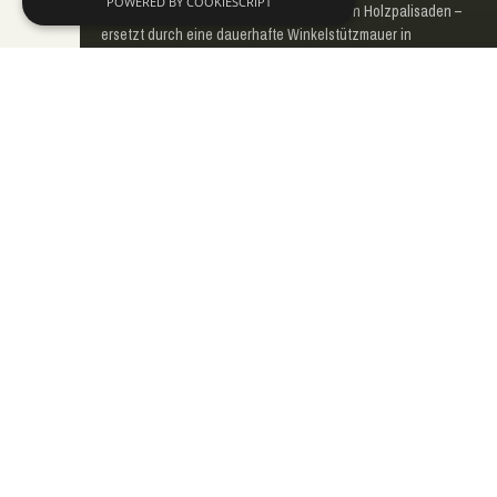
POWERED BY COOKIESCRIPT
Ein maroder Müllstandsplatz mit verfaulten Holzpalisaden –
ersetzt durch eine dauerhafte Winkelstützmauer in
Sichtbeton, mit wiederverwendetem Pflaster.
Mehr erfahren
EVERGLADE GMBH
Nikolaus-August-Otto-Straße 8
65307 Bad Schwalbach