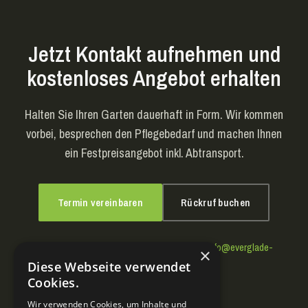
Jetzt Kontakt aufnehmen und
kostenloses Angebot erhalten
Halten Sie Ihren Garten dauerhaft in Form. Wir kommen
vorbei, besprechen den Pflegebedarf und machen Ihnen
ein Festpreisangebot inkl. Abtransport.
Termin vereinbaren
Rückruf buchen
Oder direkt:
+49 151 23410849
·
WhatsApp
·
info@everglade-
×
gmbh.de
Diese Webseite verwendet
Cookies.
Wir verwenden Cookies, um Inhalte und