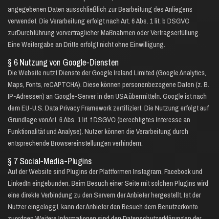
angegebenen Daten ausschließlich zur Bearbeitung des Anliegens
verwendet. Die Verarbeitung erfolgt nach Art. 6 Abs. 1 lit. b DSGVO
zurDurchführung vorvertraglicher Maßnahmen oder Vertragserfüllung.
Eine Weitergabe an Dritte erfolgt nicht ohne Einwilligung.
§ 6 Nutzung von Google-Diensten
Die Website nutzt Dienste der Google Ireland Limited (Google Analytics,
Maps, Fonts, reCAPTCHA). Diese können personenbezogene Daten (z. B.
IP-Adressen) an Google-Server in den USA übermitteln. Google ist nach
dem EU-U.S. Data Privacy Framework zertifiziert. Die Nutzung erfolgt auf
Grundlage vonArt. 6 Abs. 1 lit. f DSGVO (berechtigtes Interesse an
Funktionalität und Analyse). Nutzer können die Verarbeitung durch
entsprechende Browsereinstellungen verhindern.
§ 7 Social-Media-Plugins
Auf der Website sind Plugins der Plattformen Instagram, Facebook und
LinkedIn eingebunden. Beim Besuch einer Seite mit solchen Plugins wird
eine direkte Verbindung zu den Servern der Anbieter hergestellt. Ist der
Nutzer eingeloggt, kann der Anbieter den Besuch dem Benutzerkonto
zuordnen.Weitere Informationen sind den Datenschutzerklärungen der