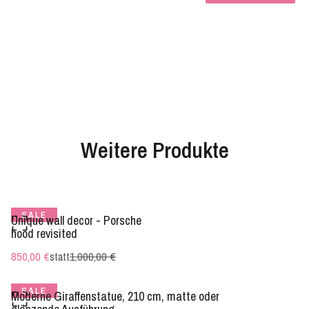
Weitere Produkte
SALE
Unique wall decor - Porsche
hood revisited
850,00 €
statt
1.000,00 €
SALE
Moderne Giraffenstatue, 210 cm, matte oder