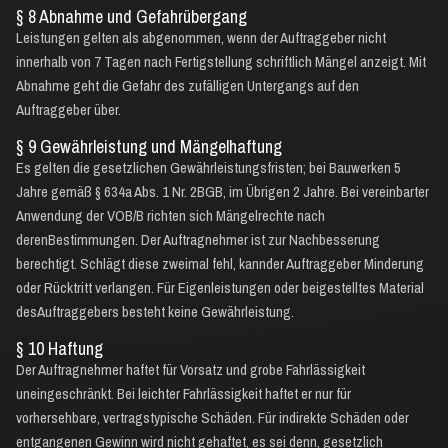
§ 8 Abnahme und Gefahrübergang
Leistungen gelten als abgenommen, wenn der Auftraggeber nicht
innerhalb von 7 Tagen nach Fertigstellung schriftlich Mängel anzeigt. Mit
Abnahme geht die Gefahr des zufälligen Untergangs auf den
Auftraggeber über.
§ 9 Gewährleistung und Mängelhaftung
Es gelten die gesetzlichen Gewährleistungsfristen; bei Bauwerken 5
Jahre gemäß § 634a Abs. 1 Nr. 2BGB, im Übrigen 2 Jahre. Bei vereinbarter
Anwendung der VOB/B richten sich Mängelrechte nach
derenBestimmungen. Der Auftragnehmer ist zur Nachbesserung
berechtigt. Schlägt diese zweimal fehl, kannder Auftraggeber Minderung
oder Rücktritt verlangen. Für Eigenleistungen oder beigestelltes Material
desAuftraggebers besteht keine Gewährleistung.
§ 10 Haftung
Der Auftragnehmer haftet für Vorsatz und grobe Fahrlässigkeit
uneingeschränkt. Bei leichter Fahrlässigkeit haftet er nur für
vorhersehbare, vertragstypische Schäden. Für indirekte Schäden oder
entgangenen Gewinn wird nicht gehaftet, es sei denn, gesetzlich