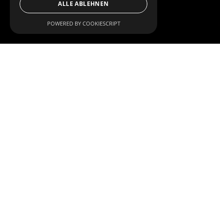
ALLE ABLEHNEN
POWERED BY COOKIESCRIPT
Über Everglade GmbH
Gegründet im Jahr 2025 vereint die Everglade GmbH moderne
Visionen mit frischen Perspektiven zweier Jungunternehmer.
Die gemeinsame Leidenschaft für Gartenbau, Kundennähe und
einen hohen Serviceanspruch prägt unser tägliches Handeln