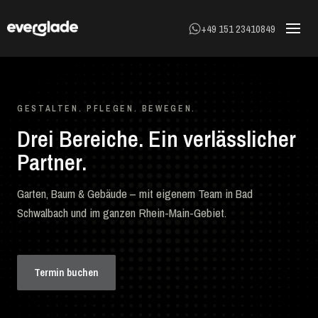
+49 151 23410849
GESTALTEN. PFLEGEN. BEWEGEN.
Drei Bereiche. Ein verlässlicher
Partner.
Garten, Baum & Gebäude – mit eigenem Team in Bad
Schwalbach und im ganzen Rhein-Main-Gebiet.
Gartenbau
Termin buchen
Gestalten, realisieren & pflegen.
Baumdienst
Fällen, schneiden, pflegen – sicher.