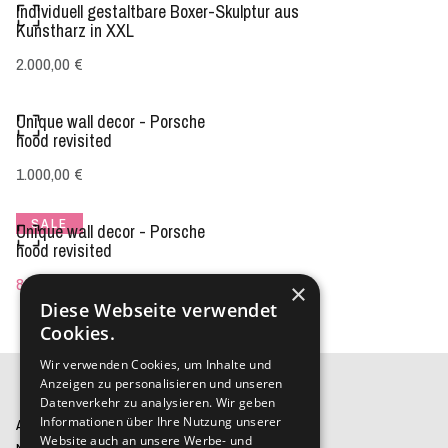
Individuell gestaltbare Boxer-Skulptur aus
Kunstharz in XXL
2.000,00 €
Unique wall decor - Porsche
hood revisited
1.000,00 €
SALE
Unique wall decor - Porsche
hood revisited
800,00 €
statt
1.000,00 €
×
Diese Webseite verwendet
Cookies.
Wir verwenden Cookies, um Inhalte und
Anzeigen zu personalisieren und unseren
Datenverkehr zu analysieren. Wir geben
Informationen über Ihre Nutzung unserer
Artrium by EVERGLADE GMBH
Website auch an unsere Werbe- und